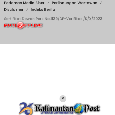
Pedoman Media Siber
Perlindungan Wartawan
Disclaimer
Indeks Berita
Sertifikat Dewan Pers No.1139/DP-Verifikasi/K/X/2023
×