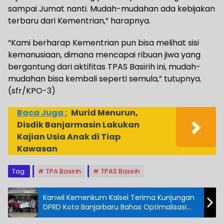
sampai Jumat nanti. Mudah-mudahan ada kebijakan
terbaru dari Kementrian,” harapnya.
“Kami berharap Kementrian pun bisa melihat sisi
kemanusiaan, dimana mencapai ribuan jiwa yang
bergantung dari aktifitas TPAS Basirih ini, mudah-
mudahan bisa kembali seperti semula,” tutupnya.
(sfr/KPO-3)
Baca Juga :
Murid Menurun,
Disdik Banjarmasin Lakukan
Kajian Usia Anak di Tiap
Kawasan
Tag:
TPA Basirih
TPAS Basirih
Kanwil Kemenkum Kalsel Terima Kunjungan
DPRD Kota Banjarbaru Bahas Optimalisasi
Harmonisasi Ranperda