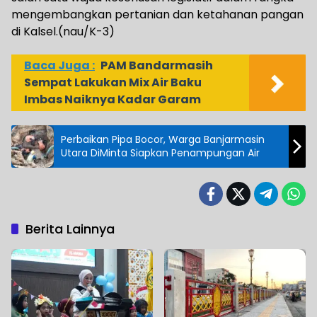
mengembangkan pertanian dan ketahanan pangan
di Kalsel.(nau/K-3)
Baca Juga :
PAM Bandarmasih
Sempat Lakukan Mix Air Baku
Imbas Naiknya Kadar Garam
Perbaikan Pipa Bocor, Warga Banjarmasin
Utara DiMinta Siapkan Penampungan Air
Berita Lainnya