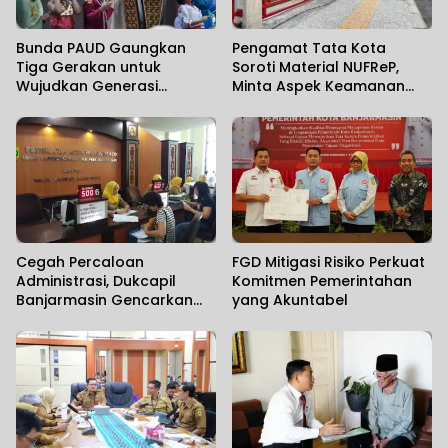
Bunda PAUD Gaungkan
Pengamat Tata Kota
Tiga Gerakan untuk
Soroti Material NUFReP,
Wujudkan Generasi
Minta Aspek Keamanan
Berkualitas
Dievaluasi Seiring
Maraknya Pencurian
Fasilitas Umum
Cegah Percaloan
FGD Mitigasi Risiko Perkuat
Administrasi, Dukcapil
Komitmen Pemerintahan
Banjarmasin Gencarkan
yang Akuntabel
Sosialisasi Mudahnya
Berurusan kepada
Masyarakat