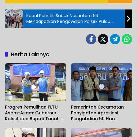
Kapal Perintis Sabuk Nusantara 93
Mendapatkan Pengawalan Polsek Pulau
Sembilan
Berita Lainnya
Progres Pemulihan PLTU
Pemerintah Kecamatan
Asam-Asam: Gubernur
Panyipatan Apresiasi
Kalsel dan Bupati Tanah
Pengabdian 50 Hari
Laut Pastikan Kesiapan
Mahasiswa KKN-PPM UGM
Infrastruktur Kelistrikan