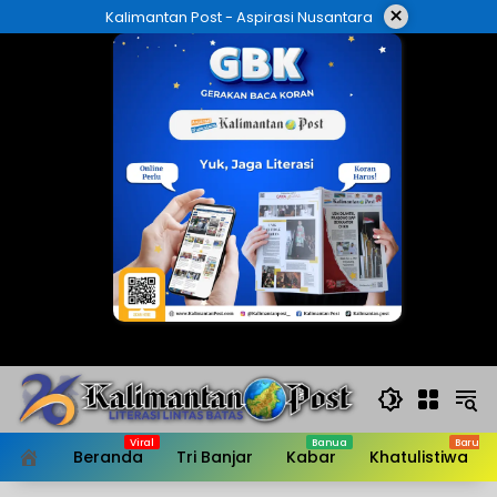
Langsung
×
Kalimantan Post - Aspirasi Nusantara
ke
konten
Beranda
Tri Banjar
Kabar
Khatulistiwa
HOME