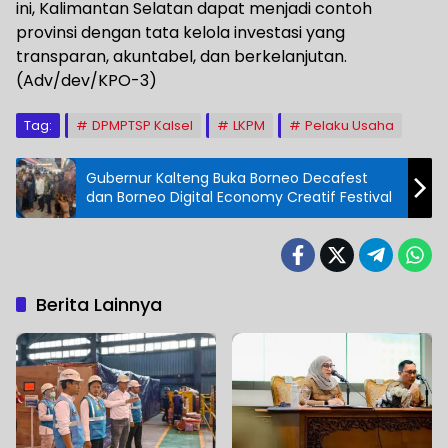
ini, Kalimantan Selatan dapat menjadi contoh
provinsi dengan tata kelola investasi yang
transparan, akuntabel, dan berkelanjutan.
(Adv/dev/KPO-3)
Tag:
DPMPTSP Kalsel
LKPM
Pelaku Usaha
Gubernur Kalteng Buka Borneo Decafest
dan Borneo Digital Economy Creatif Festival
Berita Lainnya