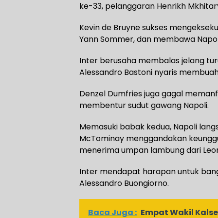
ke-33, pelanggaran Henrikh Mkhitary
Kevin de Bruyne sukses mengeksekus
Yann Sommer, dan membawa Napoli 
Inter berusaha membalas jelang tur
Alessandro Bastoni nyaris membuah
Denzel Dumfries juga gagal meman
membentur sudut gawang Napoli.
Memasuki babak kedua, Napoli langs
McTominay menggandakan keunggula
menerima umpan lambung dari Leona
Inter mendapat harapan untuk bangki
Alessandro Buongiorno.
Baca Juga :
Empat Wakil Kalsel 