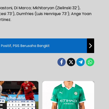
astoni, Di Marco; Mkhitaryan (Zielinski 32′),
tesi 73′), Dumfries (Luis Henrique 73′); Ange Yoan
tinez.
 Positif, PSIS Berusaha Bangkit