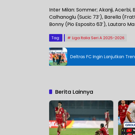
Inter Milan: Sommer; Akanji, Acerbi, B
Calhanoglu (Sucic 73′), Barella (Frat
Bonny (Pio Esposito 63′), Lautaro Mar
Tag:
Liga Italia Seri A 2025-2026
Deltras FC Ingin Lanjutkan Tren
Berita Lainnya