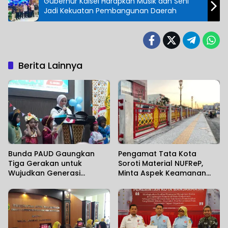
Gubernur Kalsel Harapkan Musik dan Seni
Jadi Kekuatan Pembangunan Daerah
Berita Lainnya
Bunda PAUD Gaungkan
Pengamat Tata Kota
Tiga Gerakan untuk
Soroti Material NUFReP,
Wujudkan Generasi
Minta Aspek Keamanan
Berkualitas
Dievaluasi Seiring
Maraknya Pencurian
Fasilitas Umum