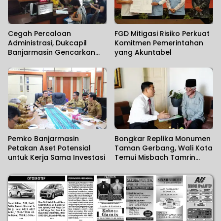
Cegah Percaloan
FGD Mitigasi Risiko Perkuat
Administrasi, Dukcapil
Komitmen Pemerintahan
Banjarmasin Gencarkan
yang Akuntabel
Sosialisasi Mudahnya
Berurusan kepada
Masyarakat
Pemko Banjarmasin
Bongkar Replika Monumen
Petakan Aset Potensial
Taman Gerbang, Wali Kota
untuk Kerja Sama Investasi
Temui Misbach Tamrin
Sampaikan Permohonan
Maaf