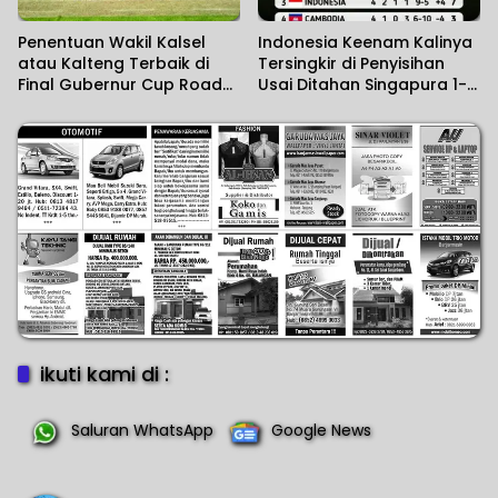
Penentuan Wakil Kalsel
Indonesia Keenam Kalinya
atau Kalteng Terbaik di
Tersingkir di Penyisihan
Final Gubernur Cup Road
Usai Ditahan Singapura 1-1,
to Pangdam XXII/KB 2026
Vietnam Hajar Kamboja 3-1
ikuti kami di :
Saluran WhatsApp
Google News