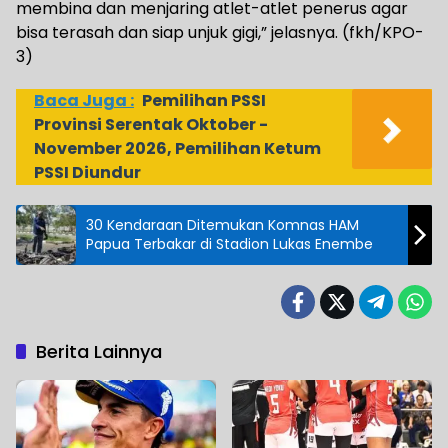
membina dan menjaring atlet-atlet penerus agar
bisa terasah dan siap unjuk gigi,” jelasnya. (fkh/KPO-
3)
Baca Juga :
Pemilihan PSSI
Provinsi Serentak Oktober -
November 2026, Pemilihan Ketum
PSSI Diundur
30 Kendaraan Ditemukan Komnas HAM
Papua Terbakar di Stadion Lukas Enembe
Berita Lainnya