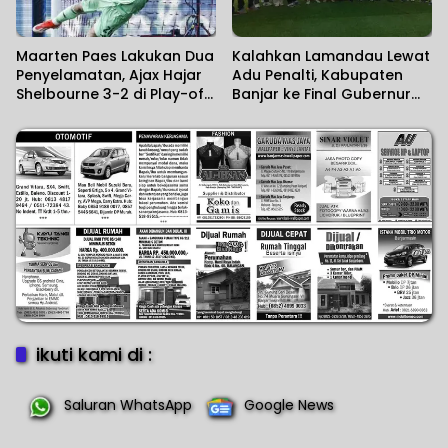
Maarten Paes Lakukan Dua
Kalahkan Lamandau Lewat
Penyelamatan, Ajax Hajar
Adu Penalti, Kabupaten
Shelbourne 3-2 di Play-off
Banjar ke Final Gubernur
Conference League
Cup Road to Pangdam
XXII/KB 2026
ikuti kami di :
Saluran WhatsApp
Google News