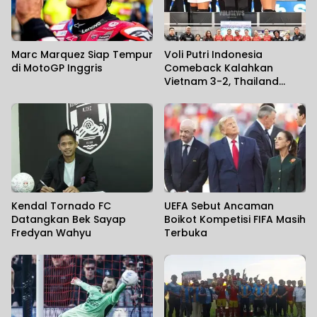
Marc Marquez Siap Tempur
Voli Putri Indonesia
di MotoGP Inggris
Comeback Kalahkan
Vietnam 3-2, Thailand
Hajar Filipina 3-0 di SEA V
Cup 2026
Kendal Tornado FC
UEFA Sebut Ancaman
Datangkan Bek Sayap
Boikot Kompetisi FIFA Masih
Fredyan Wahyu
Terbuka