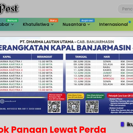
abar
Khatulistiwa
Nusantara
Internasional
ik
ok Pangan Lewat Perda