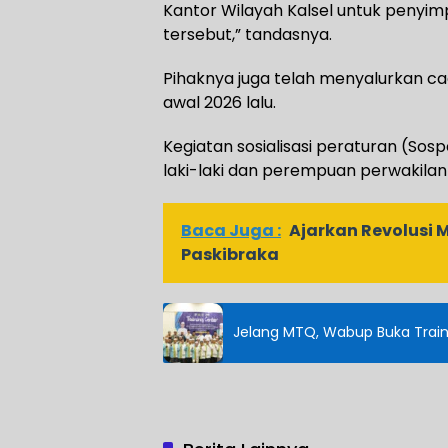
Kantor Wilayah Kalsel untuk peny
tersebut,” tandasnya.
Pihaknya juga telah menyalurkan ca
awal 2026 lalu.
Kegiatan sosialisasi peraturan (Sosper
laki-laki dan perempuan perwakila
Baca Juga :
Ajarkan Revolusi 
Paskibraka
Jelang MTQ, Wabup Buka Traini