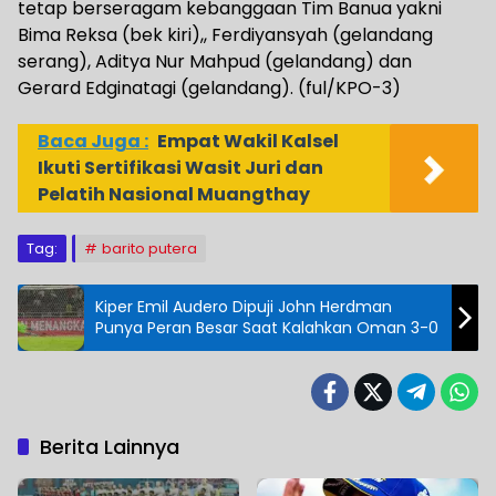
tetap berseragam kebanggaan Tim Banua yakni
Bima Reksa (bek kiri),, Ferdiyansyah (gelandang
serang), Aditya Nur Mahpud (gelandang) dan
Gerard Edginatagi (gelandang). (ful/KPO-3)
Baca Juga :
Empat Wakil Kalsel
Ikuti Sertifikasi Wasit Juri dan
Pelatih Nasional Muangthay
Tag:
barito putera
Kiper Emil Audero Dipuji John Herdman
Punya Peran Besar Saat Kalahkan Oman 3-0
Berita Lainnya