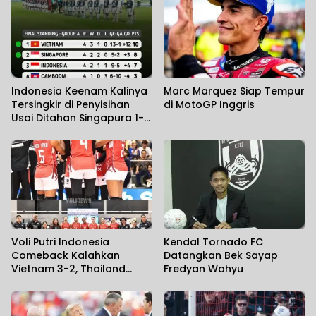
Indonesia Keenam Kalinya
Marc Marquez Siap Tempur
Tersingkir di Penyisihan
di MotoGP Inggris
Usai Ditahan Singapura 1-1,
Vietnam Hajar Kamboja 3-1
Voli Putri Indonesia
Kendal Tornado FC
Comeback Kalahkan
Datangkan Bek Sayap
Vietnam 3-2, Thailand
Fredyan Wahyu
Hajar Filipina 3-0 di SEA V
Cup 2026