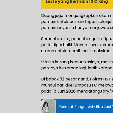
Leste yang Bermain 10 Orang
Daeng juga mengungkapkan akan m
pemain untuk pertandingan selanju
pemain anyar, ia hanya menjawab sin
Sementara itu, pencetak gol ketiga,
perlu diperbaiki. Menurutnya, keko
utama untuk meraih hasil maksimal
“Masih kurang komunikasinya, masi
percaya ke teman lagi, lebih kompak l
Di babak 32 besar nanti, Polres HS
muncul dari duel Limpasu FC melaw
pada 18 Juni 2026 mendatang.(ary/
Keringat Sangat Asin Bisa Jadi 