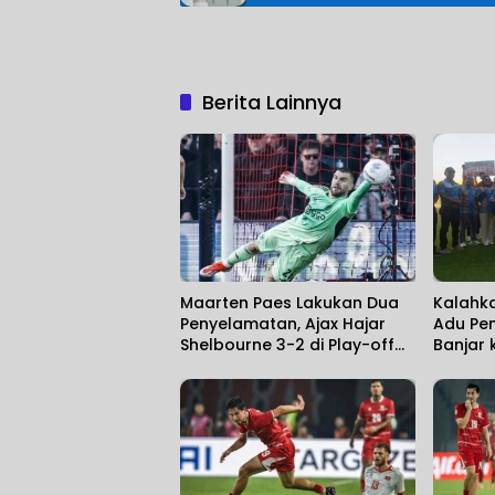
Berita Lainnya
Maarten Paes Lakukan Dua
Kalahk
Penyelamatan, Ajax Hajar
Adu Pen
Shelbourne 3-2 di Play-off
Banjar 
Conference League
Road t
2026