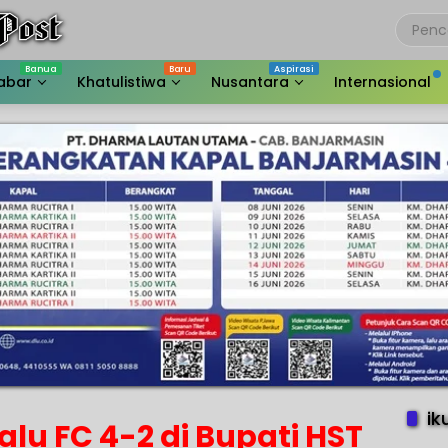
abar
Khatulistiwa
Nusantara
Internasional
ik
alu FC 4-2 di Bupati HST