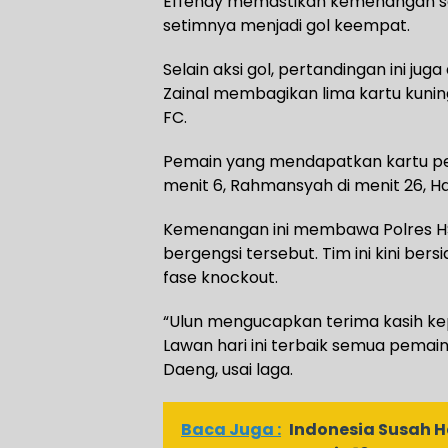
Effendy memastikan kemenangan s
setimnya menjadi gol keempat.
Selain aksi gol, pertandingan ini ju
Zainal membagikan lima kartu kunin
FC.
Pemain yang mendapatkan kartu peri
menit 6, Rahmansyah di menit 26, Hade
Kemenangan ini membawa Polres HS
bergengsi tersebut. Tim ini kini be
fase knockout.
“Ulun mengucapkan terima kasih ke
Lawan hari ini terbaik semua pemainny
Daeng, usai laga.
Baca Juga :
Indonesia Susah 