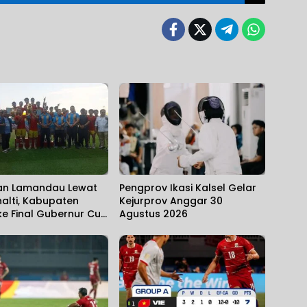
an Lamandau Lewat
Pengprov Ikasi Kalsel Gelar
alti, Kabupaten
Kejurprov Anggar 30
ke Final Gubernur Cup
Agustus 2026
o Pangdam XXII/KB