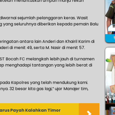
etelah menuntaskan umpan manja rekan
ga diwarnai sejumlah pelanggaran keras. Wasit
g yang seluruhnya diberikan kepada pemain Balu
ngatan antara lain Anderi dan Khairil Karim di
ri di menit 49, serta M. Nasir di menit 57.
T Bocah FC melangkah lebih jauh di turnamen
rsiap menghadapi tantangan yang lebih berat di
pada Kapolres yang telah mendukung kami.
a. 32 besar kita gas lagi,” ujar Manajer tim,
Harus Payah Kalahkan Timor