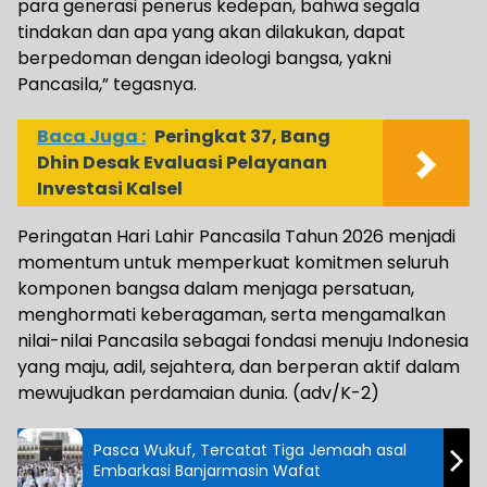
para generasi penerus kedepan, bahwa segala
tindakan dan apa yang akan dilakukan, dapat
berpedoman dengan ideologi bangsa, yakni
Pancasila,” tegasnya.
Baca Juga :
Peringkat 37, Bang
Dhin Desak Evaluasi Pelayanan
Investasi Kalsel
Peringatan Hari Lahir Pancasila Tahun 2026 menjadi
momentum untuk memperkuat komitmen seluruh
komponen bangsa dalam menjaga persatuan,
menghormati keberagaman, serta mengamalkan
nilai-nilai Pancasila sebagai fondasi menuju Indonesia
yang maju, adil, sejahtera, dan berperan aktif dalam
mewujudkan perdamaian dunia. (adv/K-2)
Pasca Wukuf, Tercatat Tiga Jemaah asal
Embarkasi Banjarmasin Wafat