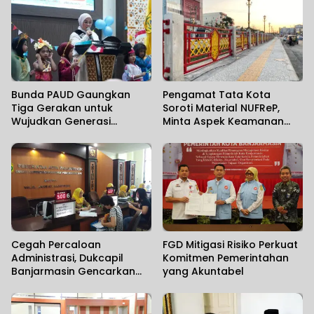
Bunda PAUD Gaungkan
Pengamat Tata Kota
Tiga Gerakan untuk
Soroti Material NUFReP,
Wujudkan Generasi
Minta Aspek Keamanan
Berkualitas
Dievaluasi Seiring
Maraknya Pencurian
Fasilitas Umum
Cegah Percaloan
FGD Mitigasi Risiko Perkuat
Administrasi, Dukcapil
Komitmen Pemerintahan
Banjarmasin Gencarkan
yang Akuntabel
Sosialisasi Mudahnya
Berurusan kepada
Masyarakat