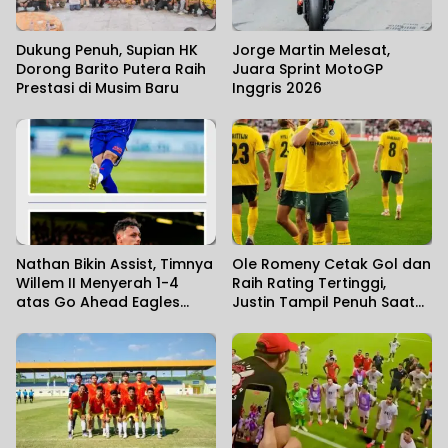
Dukung Penuh, Supian HK
Jorge Martin Melesat,
Dorong Barito Putera Raih
Juara Sprint MotoGP
Prestasi di Musim Baru
Inggris 2026
Nathan Bikin Assist, Timnya
Ole Romeny Cetak Gol dan
Willem II Menyerah 1-4
Raih Rating Tertinggi,
atas Go Ahead Eagles
Justin Tampil Penuh Saat
yang Diperkuat Dean
Fortuna Sittard Tahan PSV
James
2-2