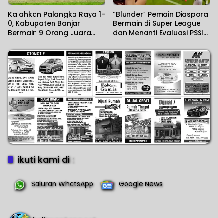
Kalahkan Palangka Raya 1-
“Blunder” Pemain Diaspora
0, Kabupaten Banjar
Bermain di Super League
Bermain 9 Orang Juara
dan Menanti Evaluasi PSSI
Gubernur Cup Road to
Atas Kegagalan di Piala
Pangdam XXII/KB 2026
AFF
ikuti kami di :
Saluran WhatsApp
Google News