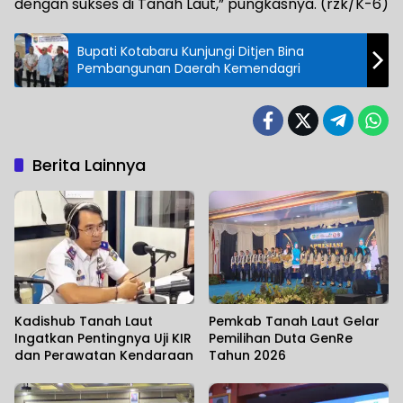
dengan sukses di Tanah Laut,” pungkasnya. (rzk/K-6)
Bupati Kotabaru Kunjungi Ditjen Bina
Pembangunan Daerah Kemendagri
Berita Lainnya
Kadishub Tanah Laut
Pemkab Tanah Laut Gelar
Ingatkan Pentingnya Uji KIR
Pemilihan Duta GenRe
dan Perawatan Kendaraan
Tahun 2026