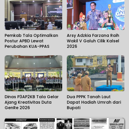
Pemkab Tala Optimalkan
Arsy Adzkia Farzana Raih
Postur APBD Lewat
Wakil V Galuh Cilik Kalsel
Perubahan KUA-PPAS
2026
Dinas P3AP2KB Tala Gelar
Dua PPPK Tanah Laut
Ajang Kreativitas Duta
Dapat Hadiah Umrah dari
GenRe 2026
Bupati