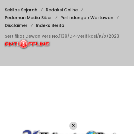
Sekilas Sejarah
Redaksi Online
Pedoman Media Siber
Perlindungan Wartawan
Disclaimer
Indeks Berita
Sertifikat Dewan Pers No.1139/DP-Verifikasi/K/X/2023
×