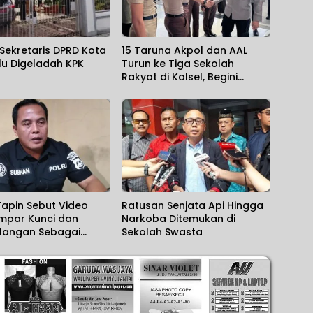
Sekretaris DPRD Kota
15 Taruna Akpol dan AAL
lu Digeladah KPK
Turun ke Tiga Sekolah
Rakyat di Kalsel, Begini
Harapan Kapolda
Tapin Sebut Video
Ratusan Senjata Api Hingga
empar Kunci dan
Narkoba Ditemukan di
langan Sebagai
Sekolah Swasta
ahpahaman