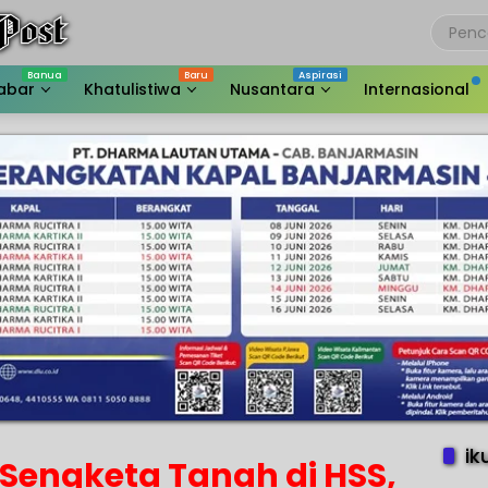
abar
Khatulistiwa
Nusantara
Internasional
ik
Sengketa Tanah di HSS,