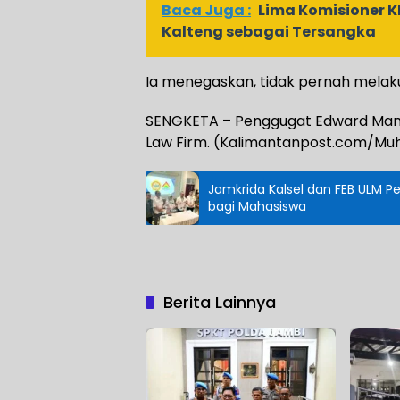
Baca Juga :
Lima Komisioner K
Kalteng sebagai Tersangka
Ia menegaskan, tidak pernah melak
SENGKETA – Penggugat Edward Manu
Law Firm. (Kalimantanpost.com/M
Jamkrida Kalsel dan FEB ULM Pe
bagi Mahasiswa
Berita Lainnya