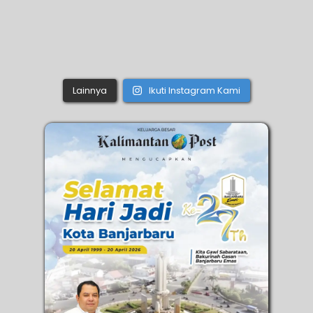
Lainnya
Ikuti Instagram Kami