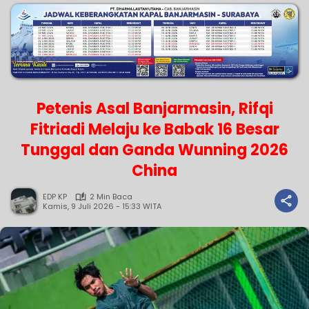
Petenis Asal Banjarmasin, Rifqi
Fitriadi Melaju ke Babak 16 Besar
Tunggal dan Ganda Wunning 2026
China
EDP KP
2 Min Baca
Kamis, 9 Juli 2026 - 15:33 WITA