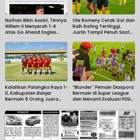
Nathan Bikin Assist, Timnya
Ole Romeny Cetak Gol dan
Willem II Menyerah 1-4
Raih Rating Tertinggi,
atas Go Ahead Eagles
Justin Tampil Penuh Saat
yang Diperkuat Dean
Fortuna Sittard Tahan PSV
James
2-2
Kalahkan Palangka Raya 1-
“Blunder” Pemain Diaspora
0, Kabupaten Banjar
Bermain di Super League
Bermain 9 Orang Juara
dan Menanti Evaluasi PSSI
Gubernur Cup Road to
Atas Kegagalan di Piala
Pangdam XXII/KB 2026
AFF