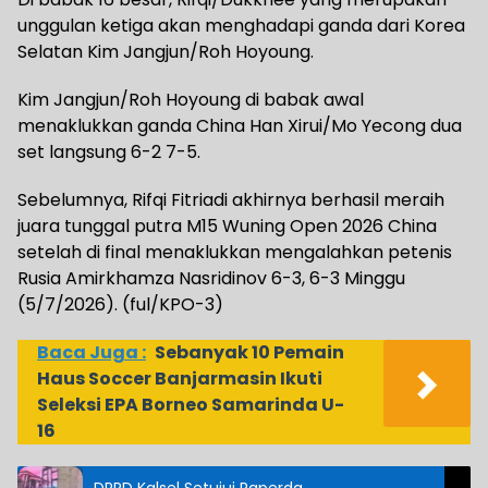
unggulan ketiga akan menghadapi ganda dari Korea
Selatan Kim Jangjun/Roh Hoyoung.
Kim Jangjun/Roh Hoyoung di babak awal
menaklukkan ganda China Han Xirui/Mo Yecong dua
set langsung 6-2 7-5.
Sebelumnya, Rifqi Fitriadi akhirnya berhasil meraih
juara tunggal putra M15 Wuning Open 2026 China
setelah di final menaklukkan mengalahkan petenis
Rusia Amirkhamza Nasridinov 6-3, 6-3 Minggu
(5/7/2026). (ful/KPO-3)
Baca Juga :
Sebanyak 10 Pemain
Haus Soccer Banjarmasin Ikuti
Seleksi EPA Borneo Samarinda U-
16
DPRD Kalsel Setujui Raperda