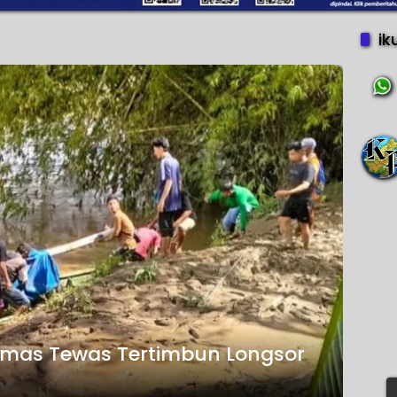
ik
mas Tewas Tertimbun Longsor