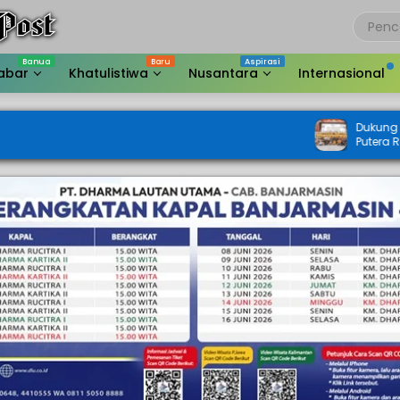
abar
Khatulistiwa
Nusantara
Internasional
Dukung Penuh, Supian HK 
Putera Raih Prestasi di M