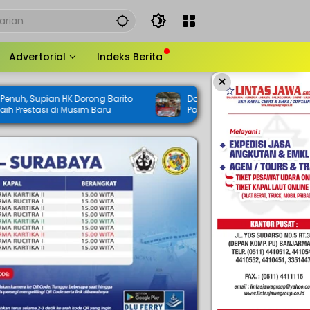
Advertorial
Indeks Berita
×
Dorong Barito
Dorong HSS Tetap Kondusif, Intelkam
usim Baru
Polda Kalsel Ajak Masyarakat Perkuat
Sinergi