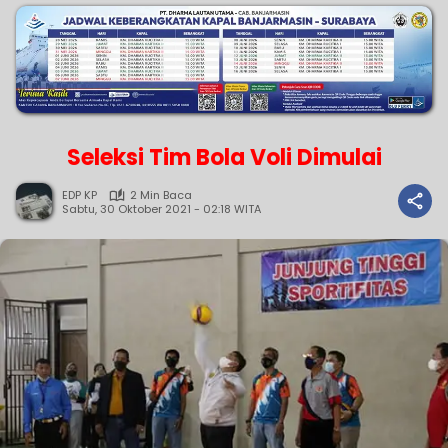
Seleksi Tim Bola Voli Dimulai
EDP KP
2 Min Baca
Sabtu, 30 Oktober 2021 - 02:18 WITA