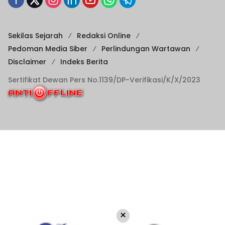
Sekilas Sejarah
Redaksi Online
Pedoman Media Siber
Perlindungan Wartawan
Disclaimer
Indeks Berita
Sertifikat Dewan Pers No.1139/DP-Verifikasi/K/X/2023
×