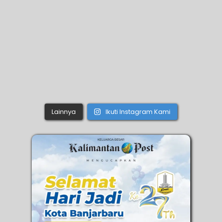
Lainnya
Ikuti Instagram Kami