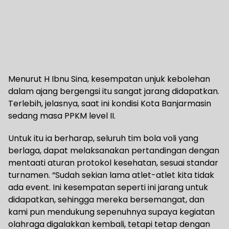
Menurut H Ibnu Sina, kesempatan unjuk kebolehan
dalam ajang bergengsi itu sangat jarang didapatkan.
Terlebih, jelasnya, saat ini kondisi Kota Banjarmasin
sedang masa PPKM level II.
Untuk itu ia berharap, seluruh tim bola voli yang
berlaga, dapat melaksanakan pertandingan dengan
mentaati aturan protokol kesehatan, sesuai standar
turnamen. “Sudah sekian lama atlet-atlet kita tidak
ada event. Ini kesempatan seperti ini jarang untuk
didapatkan, sehingga mereka bersemangat, dan
kami pun mendukung sepenuhnya supaya kegiatan
olahraga digalakkan kembali, tetapi tetap dengan