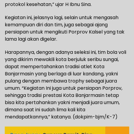
protokol kesehatan,” ujar H Ibnu Sina.
Kegiatan ini, jelasnya lagi, selain untuk mengasah
kemampuan diri dan tim, juga sebagai ajang
persiapan untuk mengikuti Porprov Kalsel yang tak
lama lagi akan digelar.
Harapannya, dengan adanya seleksi ini, tim bola voli
yang dikirim mewakili kota berjuluk seribu sungai,
dapat mempertahankan tradisi atlet Kota
Banjarmasin yang berlaga di luar kandang, yakni
pulang dengan membawa trophy sebagai juara
umum. “Kegiatan Ini juga untuk persiapan Porprov,
sehingga tradisi prestasi Kota Banjarmasin tetap
bisa kita pertahankan yakni menjadi juara umum,
dimana saat ini sudah lima kali kita
mendapatkannya,” katanya. (dokpim-bjm/K-7)