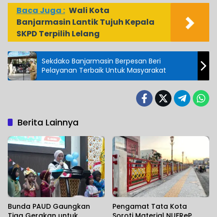
Baca Juga :
Wali Kota
Banjarmasin Lantik Tujuh Kepala
SKPD Terpilih Lelang
Sekdako Banjarmasin Berpesan Beri
Pelayanan Terbaik Untuk Masyarakat
Berita Lainnya
Bunda PAUD Gaungkan
Pengamat Tata Kota
Tiga Gerakan untuk
Soroti Material NUFReP,