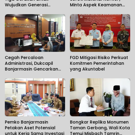
Wujudkan Generasi
Minta Aspek Keamanan
Berkualitas
Dievaluasi Seiring
Maraknya Pencurian
Fasilitas Umum
Cegah Percaloan
FGD Mitigasi Risiko Perkuat
Administrasi, Dukcapil
Komitmen Pemerintahan
Banjarmasin Gencarkan
yang Akuntabel
Sosialisasi Mudahnya
Berurusan kepada
Masyarakat
Pemko Banjarmasin
Bongkar Replika Monumen
Petakan Aset Potensial
Taman Gerbang, Wali Kota
untuk Kerja Sama Investasi
Temui Misbach Tamrin