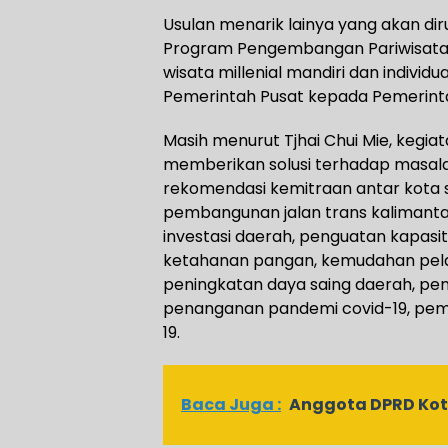
Usulan menarik lainya yang akan di
Program Pengembangan Pariwisata 
wisata millenial mandiri dan individu
Pemerintah Pusat kepada Pemerint
Masih menurut Tjhai Chui Mie, kegiat
memberikan solusi terhadap masala
rekomendasi kemitraan antar kota
pembangunan jalan trans kalimantan
investasi daerah, penguatan kapas
ketahanan pangan, kemudahan pelay
peningkatan daya saing daerah, penin
penanganan pandemi covid-19, pem
19.
Baca Juga :
Anggota DPRD Kot