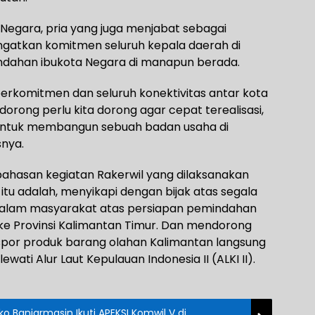
 Negara, pria yang juga menjabat sebagai
ngatkan komitmen seluruh kepala daerah di
dahan ibukota Negara di manapun berada.
erkomitmen dan seluruh konektivitas antar kota
 dorong perlu kita dorong agar cepat terealisasi,
 untuk membangun sebuah badan usaha di
snya.
ahasan kegiatan Rakerwil yang dilaksanakan
 itu adalah, menyikapi dengan bijak atas segala
 dalam masyarakat atas persiapan pemindahan
 ke Provinsi Kalimantan Timur. Dan mendorong
kspor produk barang olahan Kalimantan langsung
wati Alur Laut Kepulauan Indonesia II (ALKI II).
 Banjarmasin Ikuti APEKSI Komwil V di