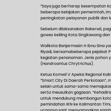
“Saya juga berharap kesempatan kal
beberapa kebijakan pemerintah, i
peningkatan pelayanan publik dan k
Sebelum dilaksanakan Rakerwil, pag
gowes keliling Kota Singkawang d
Walikota Banjarmasin H Ibnu Sina ya
Riyadi, bersamabeberapa pejabat P
kegiatan penanaman. Jenis pohon
(Handroantus Chrytrichus).
Ketua Komwil V Apeksi Regional Kal
“Smart City Di Daerah Perkotaan”, m
selain untuk sama-sama memajukan
serta meusulkan gagasan. “Kehadir
untuk mendukung membangun kota
pemindahan IKN ke Kalimantan Timu
ucapnya saat menyampaikan samb