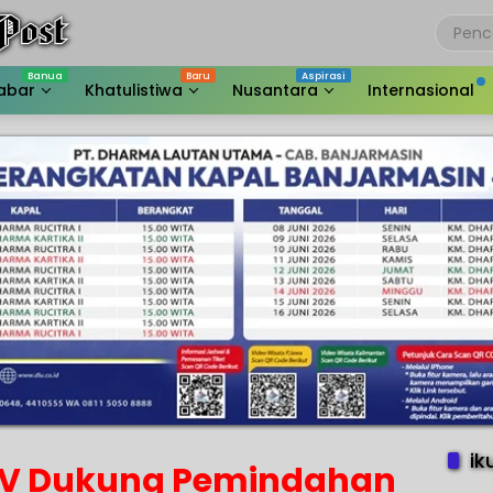
abar
Khatulistiwa
Nusantara
Internasional
ik
l V Dukung Pemindahan