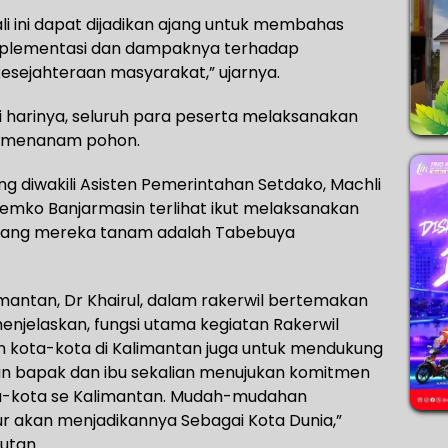
i ini dapat dijadikan ajang untuk membahas
mplementasi dan dampaknya terhadap
esejahteraan masyarakat,” ujarnya.
i harinya, seluruh para peserta melaksanakan
an menanam pohon.
ng diwakili Asisten Pemerintahan Setdako, Machli
emko Banjarmasin terlihat ikut melaksanakan
 yang mereka tanam adalah Tabebuya
imantan, Dr Khairul, dalam rakerwil bertemakan
enjelaskan, fungsi utama kegiatan Rakerwil
 kota-kota di Kalimantan juga untuk mendukung
an bapak dan ibu sekalian menujukan komitmen
-kota se Kalimantan. Mudah-mudahan
r akan menjadikannya Sebagai Kota Dunia,”
utan.