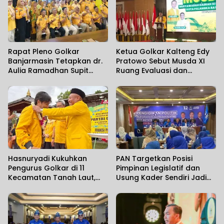
Rapat Pleno Golkar
Ketua Golkar Kalteng Edy
Banjarmasin Tetapkan dr.
Pratowo Sebut Musda XI
Aulia Ramadhan Supit
Ruang Evaluasi dan
sebagai Sekretaris Partai
Perkuat Organisasi
Hasnuryadi Kukuhkan
PAN Targetkan Posisi
Pengurus Golkar di 11
Pimpinan Legislatif dan
Kecamatan Tanah Laut,
Usung Kader Sendiri Jadi
Perkuat Konsolidasi hingga
Kepala Daerah
Desa