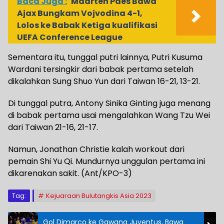
Baca Juga :
Maarten Paes Bawa
Ajax Bungkam Vojvodina 4-1,
Lolos ke Babak Ketiga kualifikasi
UEFA Conference League
Sementara itu, tunggal putri lainnya, Putri Kusuma
Wardani tersingkir dari babak pertama setelah
dikalahkan Sung Shuo Yun dari Taiwan 16-21, 13-21.
Di tunggal putra, Antony Sinika Ginting juga menang
di babak pertama usai mengalahkan Wang Tzu Wei
dari Taiwan 21-16, 21-17.
Namun, Jonathan Christie kalah workout dari
pemain Shi Yu Qi. Mundurnya unggulan pertama ini
dikarenakan sakit. (Ant/KPO-3)
Tag:
Kejuaraan Bulutangkis Asia 2023
Gol Dimarco ke Gawang Juventus, Bawa