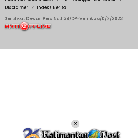
Disclaimer
Indeks Berita
Sertifikat Dewan Pers No.1139/DP-Verifikasi/K/X/2023
×