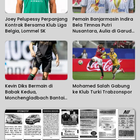
Joey Pelupessy Perpanjang
Pemain Banjarmasin Indira
Kontrak Bersama Klub Liga
Bela Timnas Putri
Belgia, Lommel SK
Nusantara, Aulia di Garuda
Pertiwi di Srikandi Merdeka
Cup 2026
Kevin Diks Bermain di
Mohamed Salah Gabung
Babak Kedua,
ke Klub Turki Trabzonspor
Monchengladbach Bantai
Rottach-Egern 15-0