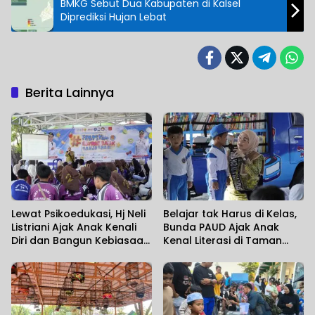
BMKG Sebut Dua Kabupaten di Kalsel
Diprediksi Hujan Lebat
Berita Lainnya
Lewat Psikoedukasi, Hj Neli
Belajar tak Harus di Kelas,
Listriani Ajak Anak Kenali
Bunda PAUD Ajak Anak
Diri dan Bangun Kebiasaan
Kenal Literasi di Taman
Positif
Jahri Saleh