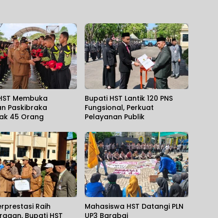
 HST Membuka
Bupati HST Lantik 120 PNS
an Paskibraka
Fungsional, Perkuat
ak 45 Orang
Pelayanan Publik
rprestasi Raih
Mahasiswa HST Datangi PLN
rgaan, Bupati HST
UP3 Barabai