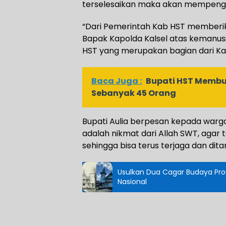
terselesaikan maka akan mempenga
“Dari Pemerintah Kab HST memberika
Bapak Kapolda Kalsel atas kemanu
HST yang merupakan bagian dari Kals
Baca Juga :
Bupati HST Membu
Sebanyak 45 Orang
Bupati Aulia berpesan kepada warg
adalah nikmat dari Allah SWT, agar 
sehingga bisa terus terjaga dan di
Usulkan Dua Cagar Budaya Prov
Nasional