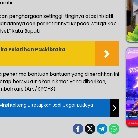
ruhi.
n penghargaan setinggi-tinginya atas inisiatif
sianaannya dan perhatiannya kepada warga Kab
el,” kata Bupati
ka Pelatihan Paskibraka
a penerima bantuan bantuan yang di serahkan ini
tetap bersyukur akan nikmat yang diberikan,
tambahkan. (Ary/KPO-3)
insi Kalteng Ditetapkan Jadi Cagar Budaya