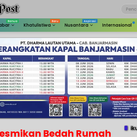
abar
Khatulistiwa
Nusantara
Internasional
ik
 Resmikan Bedah Rumah