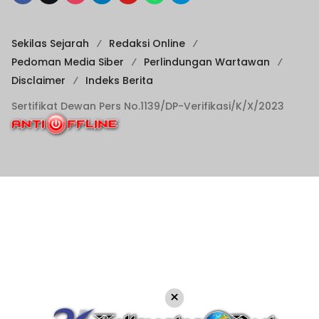
Sekilas Sejarah
Redaksi Online
Pedoman Media Siber
Perlindungan Wartawan
Disclaimer
Indeks Berita
Sertifikat Dewan Pers No.1139/DP-Verifikasi/K/X/2023
×