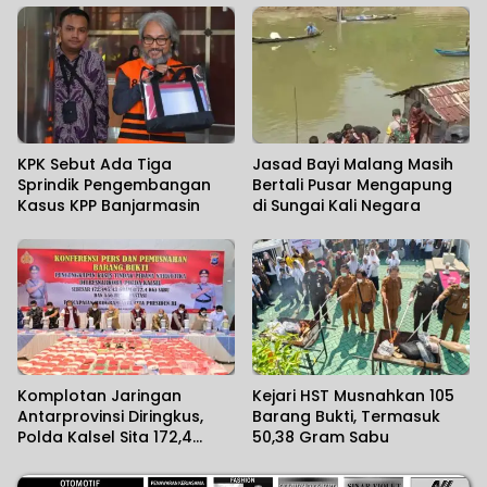
KPK Sebut Ada Tiga
Jasad Bayi Malang Masih
Sprindik Pengembangan
Bertali Pusar Mengapung
Kasus KPP Banjarmasin
di Sungai Kali Negara
Komplotan Jaringan
Kejari HST Musnahkan 105
Antarprovinsi Diringkus,
Barang Bukti, Termasuk
Polda Kalsel Sita 172,4
50,38 Gram Sabu
Kilogram Sabu