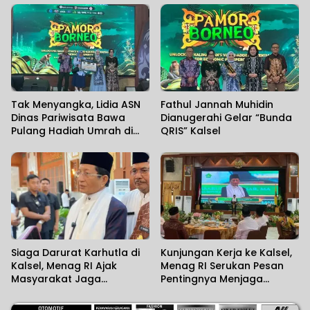
Tak Menyangka, Lidia ASN
Fathul Jannah Muhidin
Dinas Pariwisata Bawa
Dianugerahi Gelar “Bunda
Pulang Hadiah Umrah di
QRIS” Kalsel
Penutupan Pamor Borneo
2026
Siaga Darurat Karhutla di
Kunjungan Kerja ke Kalsel,
Kalsel, Menag RI Ajak
Menag RI Serukan Pesan
Masyarakat Jaga
Pentingnya Menjaga
Lingkungan
Kerukunan Umat
Beragama