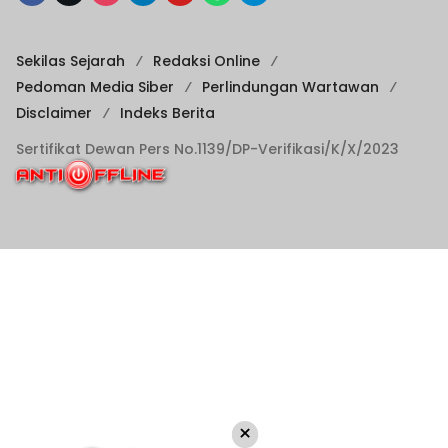
Sekilas Sejarah
Redaksi Online
Pedoman Media Siber
Perlindungan Wartawan
Disclaimer
Indeks Berita
Sertifikat Dewan Pers No.1139/DP-Verifikasi/K/X/2023
×