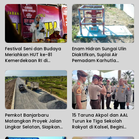
Festival Seni dan Budaya
Enam Hidran Sungai Ulin
Meriahkan HUT ke-81
Diaktifkan, Suplai Air
Kemerdekaan RI di
Pemadam Karhutla
Banjarbaru
Diperkuat
Pemkot Banjarbaru
15 Taruna Akpol dan AAL
Matangkan Proyek Jalan
Turun ke Tiga Sekolah
Lingkar Selatan, Siapkan
Rakyat di Kalsel, Begini
Akses Baru 43 Kilometer
Harapan Kapolda