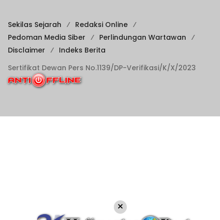
Sekilas Sejarah
Redaksi Online
Pedoman Media Siber
Perlindungan Wartawan
Disclaimer
Indeks Berita
Sertifikat Dewan Pers No.1139/DP-Verifikasi/K/X/2023
×