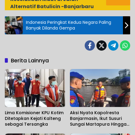
Alternatif Batulicin -Banjarbaru
Indonesia Peringkat Kedua Negara Paling
Banyak Dilanda Gempa
Berita Lainnya
Lima Komisioner KPU Kotim
Aksi Nyata Kapolresta
Ditetapkan Kejati Kalteng
Banjarmasin, Ikut Susuri
sebagai Tersangka
Sungai Martapura Hingga
Korban Tenggelam