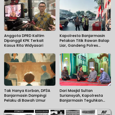
Ditemukan
Anggota DPRD Kaltim
Kapolresta Banjarmasin
Dipanggil KPK Terkait
Petakan Titik Rawan Balap
Kasus Rita Widyasari
Liar, Gandeng Polres
Tetangga Perkuat
Pencegahan
Tak Hanya Korban, DP3A
Dari Masjid Sultan
Banjarmasin Dampingi
Suriansyah, Kapolresta
Pelaku di Bawah Umur
Banjarmasin Teguhkan
Komitmen Melayani
Masyarakat