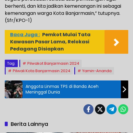
berhenti, dan kita jadikan kemenangan ini sebagai
kemenangan warga Kota Banjarmasin,” tutupnya.
(Sfr/KPO-1)
Baca Juga :
Pemkot Mulai Tata
Kawasan Pasar Lama, Relokasi
Pedagang Disiapkan
Tag:
Pilwakot Banjarmasin 2024
Pilwali Kota Banjarmasin 2024
Yamin-Ananda
Anggota Linmas TPS di Banda Aceh
Meninggal Dunia
Berita Lainnya