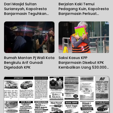
Dari Masjid Sultan
Berjalan Kaki Temui
Suriansyah, Kapolresta
Pedagang Kuin, Kapolresta
Banjarmasin Teguhkan
Banjarmasin Perkuat
Komitmen Melayani
Kedekatan dengan
Masyarakat
Masyarakat
Rumah Mantan Pj Wali Kota
Saksi Kasus KPP
Bengkulu Arif Gunadi
Banjarmasin Disebut KPK
Digeladah KPK
Kembalikan Uang 530.000
Dolar AS