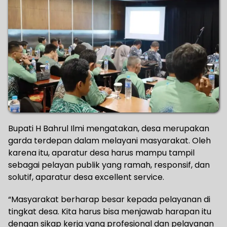
Bupati H Bahrul Ilmi mengatakan, desa merupakan
garda terdepan dalam melayani masyarakat. Oleh
karena itu, aparatur desa harus mampu tampil
sebagai pelayan publik yang ramah, responsif, dan
solutif, aparatur desa excellent service.
“Masyarakat berharap besar kepada pelayanan di
tingkat desa. Kita harus bisa menjawab harapan itu
dengan sikap kerja yang profesional dan pelayanan