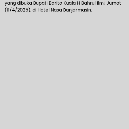
yang dibuka Bupati Barito Kuala H Bahrul Ilmi, Jumat
(11/4/2025), di Hotel Nasa Banjarmasin.