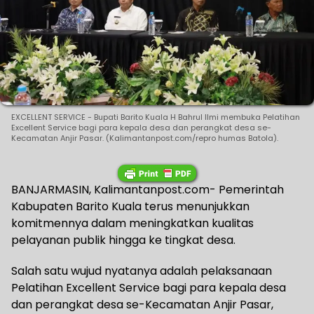
EXCELLENT SERVICE - Bupati Barito Kuala H Bahrul Ilmi membuka Pelatihan
Excellent Service bagi para kepala desa dan perangkat desa se-
Kecamatan Anjir Pasar. (Kalimantanpost.com/repro humas Batola).
BANJARMASIN, Kalimantanpost.com- Pemerintah
Kabupaten Barito Kuala terus menunjukkan
komitmennya dalam meningkatkan kualitas
pelayanan publik hingga ke tingkat desa.
Salah satu wujud nyatanya adalah pelaksanaan
Pelatihan Excellent Service bagi para kepala desa
dan perangkat desa se-Kecamatan Anjir Pasar,