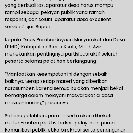
yang berkualitas, aparatur desa harus mampu
tampil sebagai pelayan publik yang ramah,
responsif, dan solutif, aparatur desa excellent
service,” ujar Bupati.
Kepala Dinas Pemberdayaan Masyarakat dan Desa
(PMD) Kabupaten Barito Kuala, Moch Aziz,
menekankan pentingnya partisipasi aktif seluruh
peserta selama pelatihan berlangsung.
“Manfaatkan kesempatan ini dengan sebaik-
baiknya. Serap setiap materi yang diberikan
narasumber, karena semua itu akan menjadi bekal
berharga dalam melayani masyarakat di desa
masing-masing,” pesannya.
Selama pelatihan, para peserta akan dibekali
materi-materi praktis terkait pelayanan prima,
komunikasi publik, etika birokrasi, serta penanganan