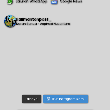
Saluran WhatsApp
Google News
kalimantanpost_
Koran Banua - Aspirasi Nusantara
Lainnya
Ikuti Instagram Kami