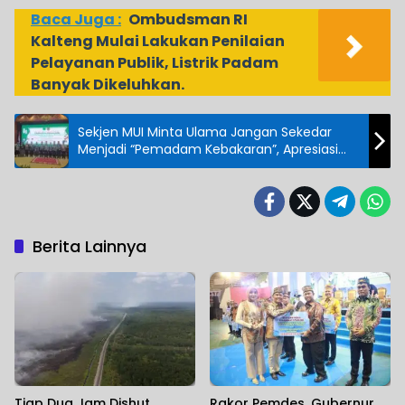
Baca Juga :
Ombudsman RI
Kalteng Mulai Lakukan Penilaian
Pelayanan Publik, Listrik Padam
Banyak Dikeluhkan.
Sekjen MUI Minta Ulama Jangan Sekedar
Menjadi “Pemadam Kebakaran”, Apresiasi
Rakorda se Kalimantan
Berita Lainnya
Tiap Dua Jam Dishut
Rakor Pemdes, Gubernur