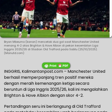
Bryan Mbeumo (kanan) mencetak dua gol saat Manchester United
menang 4-2 atas Brighton & Hove Albion di pekan kesembilan Liga
Inggris 2025/26 di Stadion Old Trafford pada Sabtu (25/10/2025).
(Manutd.com)
INGGRIS, Kalimantanpost.com – Manchester United
berhasil memperpanjang tren positif mereka
dengan meraih kemenangan ketiga secara
beruntun di Liga Inggris 2025/26, kali ini mengalahkan
Brighton & Hove Albion dengan skor 4-2.
Pertandingan seru ini berlangsung di Old Trafford