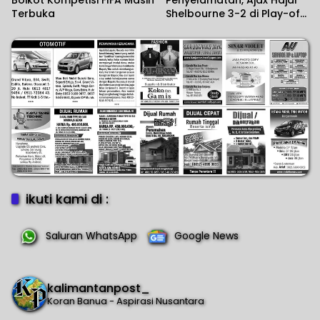
Terbuka
Shelbourne 3-2 di Play-off
Conference League
ikuti kami di :
Saluran WhatsApp
Google News
kalimantanpost_
Koran Banua - Aspirasi Nusantara