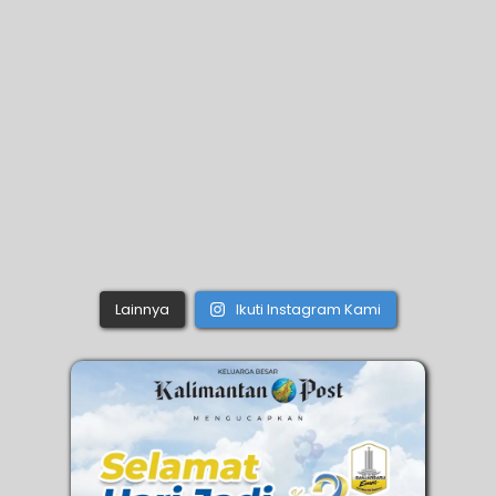
Lainnya
Ikuti Instagram Kami