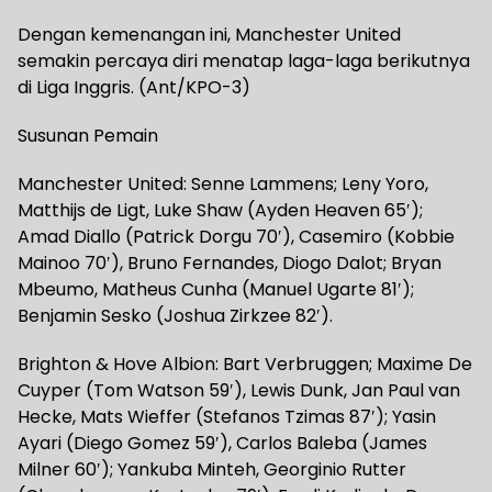
Dengan kemenangan ini, Manchester United
semakin percaya diri menatap laga-laga berikutnya
di Liga Inggris. (Ant/KPO-3)
Susunan Pemain
Manchester United: Senne Lammens; Leny Yoro,
Matthijs de Ligt, Luke Shaw (Ayden Heaven 65′);
Amad Diallo (Patrick Dorgu 70′), Casemiro (Kobbie
Mainoo 70′), Bruno Fernandes, Diogo Dalot; Bryan
Mbeumo, Matheus Cunha (Manuel Ugarte 81′);
Benjamin Sesko (Joshua Zirkzee 82′).
Brighton & Hove Albion: Bart Verbruggen; Maxime De
Cuyper (Tom Watson 59′), Lewis Dunk, Jan Paul van
Hecke, Mats Wieffer (Stefanos Tzimas 87′); Yasin
Ayari (Diego Gomez 59′), Carlos Baleba (James
Milner 60′); Yankuba Minteh, Georginio Rutter