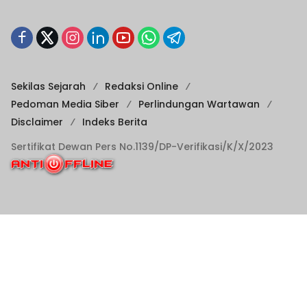
Sekilas Sejarah
Redaksi Online
Pedoman Media Siber
Perlindungan Wartawan
Disclaimer
Indeks Berita
Sertifikat Dewan Pers No.1139/DP-Verifikasi/K/X/2023