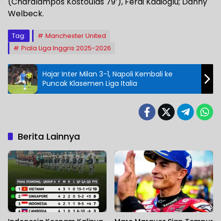
(Charalampos Kostoulas 79′), Ferdi Kadioglu; Danny
Welbeck.
Tag:
Manchester United
Piala Liga Inggris 2025-2026
Hajar Inter Milan 3-1, Napoli Kembali ke
Puncak Klasemen Liga Italia
Berita Lainnya