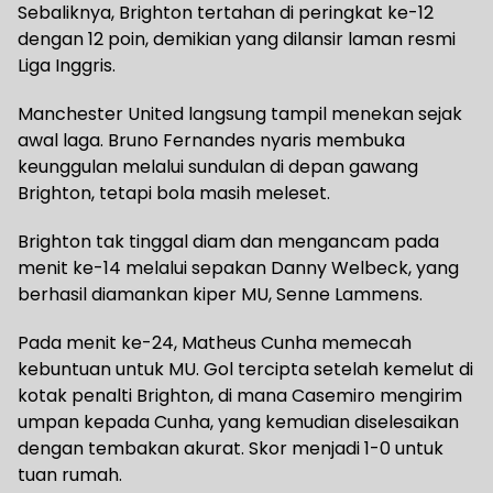
Sebaliknya, Brighton tertahan di peringkat ke-12
dengan 12 poin, demikian yang dilansir laman resmi
Liga Inggris.
Manchester United langsung tampil menekan sejak
awal laga. Bruno Fernandes nyaris membuka
keunggulan melalui sundulan di depan gawang
Brighton, tetapi bola masih meleset.
Brighton tak tinggal diam dan mengancam pada
menit ke-14 melalui sepakan Danny Welbeck, yang
berhasil diamankan kiper MU, Senne Lammens.
Pada menit ke-24, Matheus Cunha memecah
kebuntuan untuk MU. Gol tercipta setelah kemelut di
kotak penalti Brighton, di mana Casemiro mengirim
umpan kepada Cunha, yang kemudian diselesaikan
dengan tembakan akurat. Skor menjadi 1-0 untuk
tuan rumah.