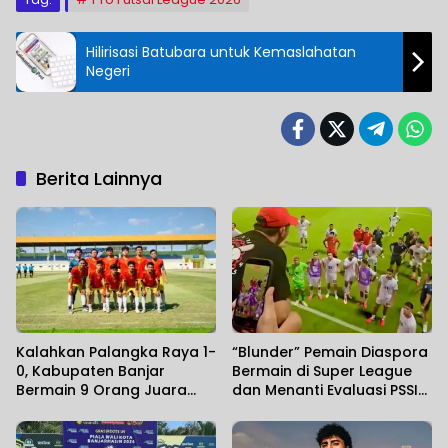
Hilirisasi Batubara untuk Kemaslahatan
Negeri
Berita Lainnya
Kalahkan Palangka Raya 1-
“Blunder” Pemain Diaspora
0, Kabupaten Banjar
Bermain di Super League
Bermain 9 Orang Juara
dan Menanti Evaluasi PSSI
Gubernur Cup Road to
Atas Kegagalan di Piala
Pangdam XXII/KB 2026
AFF