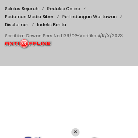
Sekilas Sejarah
Redaksi Online
Pedoman Media Siber
Perlindungan Wartawan
Disclaimer
Indeks Berita
Sertifikat Dewan Pers No.1139/DP-Verifikasi/K/X/2023
×