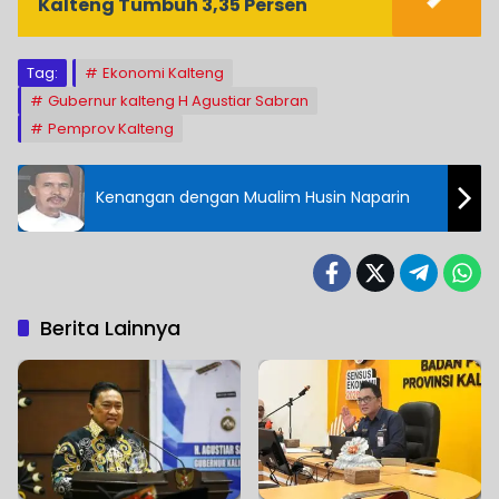
Kalteng Tumbuh 3,35 Persen
Tag:
Ekonomi Kalteng
Gubernur kalteng H Agustiar Sabran
Pemprov Kalteng
Kenangan dengan Mualim Husin Naparin
Berita Lainnya