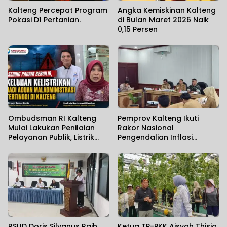
Kalteng Percepat Program
Angka Kemiskinan Kalteng
Pokasi D1 Pertanian.
di Bulan Maret 2026 Naik
0,15 Persen
Ombudsman RI Kalteng
Pemprov Kalteng Ikuti
Mulai Lakukan Penilaian
Rakor Nasional
Pelayanan Publik, Listrik
Pengendalian Inflasi
Padam Banyak Dikeluhkan.
Daerah
RSUD Doris Silvanus Raih
Ketua TP-PKK Aisyah Thisia