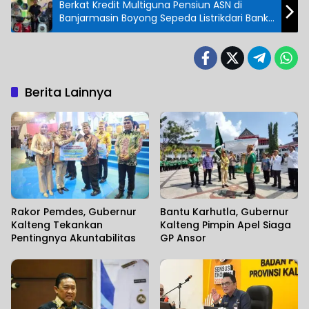
Berkat Kredit Multiguna Pensiun ASN di
Banjarmasin Boyong Sepeda Listrikdari Bank
Kalsel
Berita Lainnya
Rakor Pemdes, Gubernur
Bantu Karhutla, Gubernur
Kalteng Tekankan
Kalteng Pimpin Apel Siaga
Pentingnya Akuntabilitas
GP Ansor