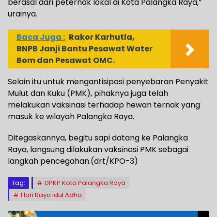
berasal dari peternak lokal di Kota Palangka Raya,”
urainya.
Baca Juga :
Rakor Karhutla,
BNPB Janji Bantu Pesawat Water
Bom dan Pesawat OMC.
Selain itu untuk mengantisipasi penyebaran Penyakit
Mulut dan Kuku (PMK), pihaknya juga telah
melakukan vaksinasi terhadap hewan ternak yang
masuk ke wilayah Palangka Raya.
Ditegaskannya, begitu sapi datang ke Palangka
Raya, langsung dilakukan vaksinasi PMK sebagai
langkah pencegahan.(drt/KPO-3)
Tag:
DPKP Kota Palangka Raya
Hari Raya Idul Adha