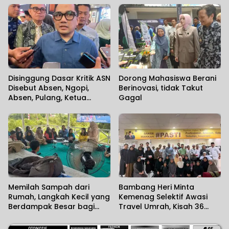
Cedera Sejak Menit
Pertama
Disinggung Dasar Kritik ASN
Dorong Mahasiswa Berani
Disebut Absen, Ngopi,
Berinovasi, tidak Takut
Absen, Pulang, Ketua
Gagal
Komisi II DPR RI Minta
Wartawan Menilai Sendiri
Memilah Sampah dari
Bambang Heri Minta
Rumah, Langkah Kecil yang
Kemenag Selektif Awasi
Berdampak Besar bagi
Travel Umrah, Kisah 36
Lingkungan
Jemaah Kalsel Terlantar di
Jeddah Mengundang Haru