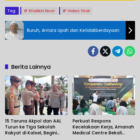
Tag:
Khalikin Noor
Video Viral
Buruh, Antara Upah dan Ketidakberdayaan
Berita Lainnya
15 Taruna Akpol dan AAL
Perkuat Respons
Turun ke Tiga Sekolah
Kecelakaan Kerja, Amanah
Rakyat di Kalsel, Begini
Medical Centre Bekali
Harapan Kapolda
Perusahaan Penanganan