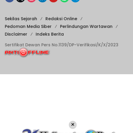
Sekilas Sejarah
Redaksi Online
Pedoman Media Siber
Perlindungan Wartawan
Disclaimer
Indeks Berita
Sertifikat Dewan Pers No.1139/DP-Verifikasi/K/X/2023
×