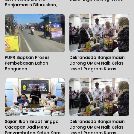
Banjarmasin Diluruskan,
Sekolah Sebut Salah
Paham
PUPR Siapkan Proses
Dekranasda Banjarmasin
Pembebasan Lahan
Dorong UMKM Naik Kelas
Bangunan
Lewat Program Kurasi
Produk
Sajian Ikan Sepat hingga
Dekranasda Banjarmasin
Cacapan Jadi Menu
Dorong UMKM Naik Kelas
Penyambutan Ketua Komisi
Lewat Program Kurasi