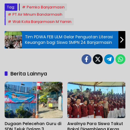
Tag:
Pemko Banjarmasin
PT Air Minum Bandarmasih
Wali Kota Banjarmasin M Yamin
Tim PDWA FEB ULM Gelar Penguatan Literasi
Keuangan bagi Siswa SMPN 24 Banjarmasin
Berita Lainnya
Dugaan Pelecehan Guru di
Awalnya Para Siswa Takut
SDN Teluk Dalam 3
Bakal Digembleng Keras