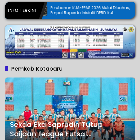
Perubahan KUA-PPAS 2026 Mulai Dibahas,
Bupati Tapin A
INFO TERKINI
Empat Raperda Inisiatif DPRD Ikut
APBD 2026
Digodok
Pemkab Kotabaru
Sekda Eka Saprudin Tutup
Saijaan League Futsal