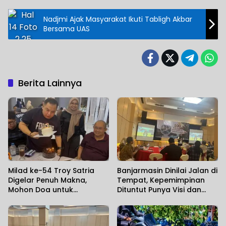
Nadjmi Ajak Masyarakat Ikuti Tabligh Akbar
Bersama UAS
Berita Lainnya
Milad ke-54 Troy Satria
Banjarmasin Dinilai Jalan di
Digelar Penuh Makna,
Tempat, Kepemimpinan
Mohon Doa untuk
Dituntut Punya Visi dan
Perjuangan Kalimantan
Political Will
Post