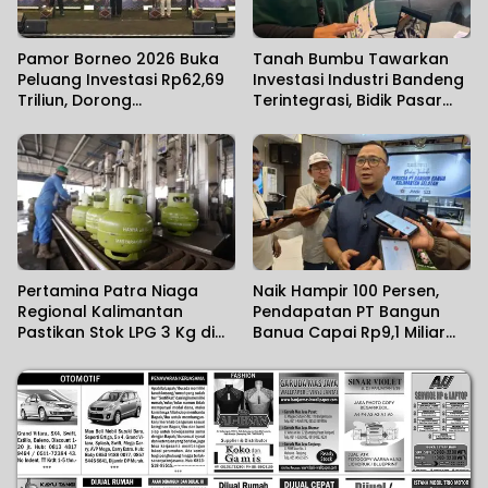
Pamor Borneo 2026 Buka
Tanah Bumbu Tawarkan
Peluang Investasi Rp62,69
Investasi Industri Bandeng
Triliun, Dorong
Terintegrasi, Bidik Pasar
Transformasi Ekonomi
Ekspor
Kalimantan
Pertamina Patra Niaga
Naik Hampir 100 Persen,
Regional Kalimantan
Pendapatan PT Bangun
Pastikan Stok LPG 3 Kg di
Banua Capai Rp9,1 Miliar
Kalsel Aman
dalam Setahun Terakhir