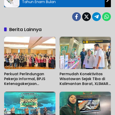
Tahun Enam Bulan
Berita Lainnya
Perkuat Perlindungan
Permudah Konektivitas
Pekerja Informal, BPJS
Wisatawan Sejak Tiba di
Ketenagakerjaan
Kalimantan Barat, XLSMART
Banjarmasin Gelar
Hadirkan Layanan Aktivasi
Sosialisasi Bersama
SIM Card di Bandara
Anggota Komisi IX DPR RI
Supadio