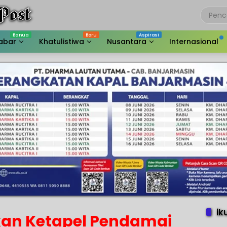
abar
Khatulistiwa
Nusantara
Internasional
ik
an Ketapel Pendamai