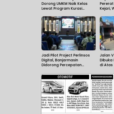
Dorong UMKM Naik Kelas
Perera
Lewat Program Kurasi
Kejari,
Produk
Hukum 
Jadi Pilot Project Perlinsos
Jalan V
Digital, Banjarmasin
Dibuka
Didorong Percepatan
di Atas
Aktivasi IKD melalui Jemput
Bola