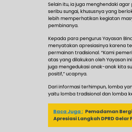
Selain itu, ia juga menghendaki agar 
seribu sungai, khususnya yang berl
lebih memperhatikan kegiatan masy
pembinanya.
Kepada para pengurus Yayasan Bin
menyatakan apresiasinya karena tel
permainan tradisional. “Kami peme
atas yang dilakukan oleh Yayasan in
juga mengedukasi anak-anak kita s
positif,” ucapnya.
Dari informasi terhimpun, lomba ya
yaitu lomba tradisional dan lomba
Baca Juga :
Pemadaman Bergil
Apresiasi Langkah DPRD Gelar 