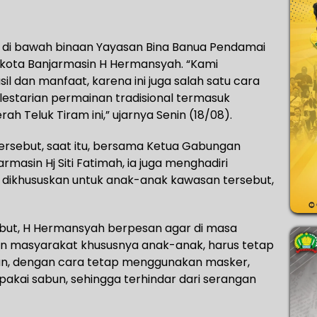
di bawah binaan Yayasan Bina Banua Pendamai
likota Banjarmasin H Hermansyah. “Kami
l dan manfaat, karena ini juga salah satu cara
starian permainan tradisional termasuk
h Teluk Tiram ini,” ujarnya Senin (18/08).
rsebut, saat itu, bersama Ketua Gabungan
masin Hj Siti Fatimah, ia juga menghadiri
ng dikhususkan untuk anak-anak kawasan tersebut,
but, H Hermansyah berpesan agar di masa
isan masyarakat khususnya anak-anak, harus tetap
n, dengan cara tetap menggunakan masker,
akai sabun, sehingga terhindar dari serangan