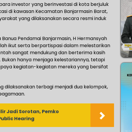
para investor yang berinvestasi di kota berjuluk
okasi di kawasan Kecamatan Banjarmasin Barat,
arakat yang dilaksanakan secara resmi induk
a Banua Pendamai Banjarmasin, H Hermansyah
ah ikut serta berpartispasi dalam melestarikan
rintah sangat mendukung dan berterima kasih
i. Bukan hanya menjaga kelestariannya, tetapi
upaya kegiatan-kegiatan mereka yang bersifat
ng dilaksanakan terbagi menjadi dua kelompok,
 keagamaan.
ir Jadi Sorotan, Pemko
Public Hearing