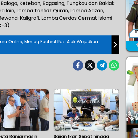
a Balogo, Keteban, Bagasing, Tungkau dan Bakiak.
 lain, Lomba Tahfidz Quran, Lomba Adzan,
wanai Kaligrafi, Lomba Cerdas Cermat Islami
K-3)
cara Online, Menag Fachrul Razi Ajak Wujudkan
esta Banjarmasin
Sajian Ikan Sepat hingga