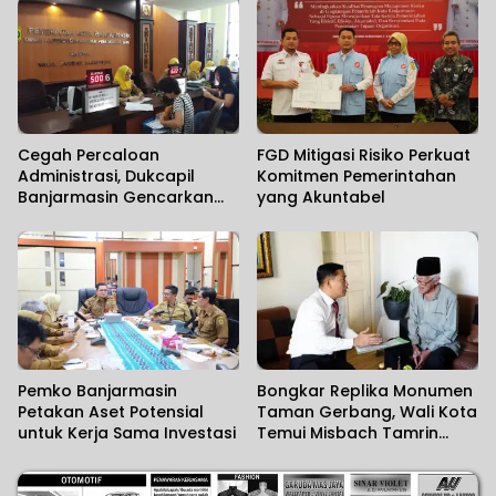
Maraknya Pencurian
Fasilitas Umum
Cegah Percaloan
FGD Mitigasi Risiko Perkuat
Administrasi, Dukcapil
Komitmen Pemerintahan
Banjarmasin Gencarkan
yang Akuntabel
Sosialisasi Mudahnya
Berurusan kepada
Masyarakat
Pemko Banjarmasin
Bongkar Replika Monumen
Petakan Aset Potensial
Taman Gerbang, Wali Kota
untuk Kerja Sama Investasi
Temui Misbach Tamrin
Sampaikan Permohonan
Maaf