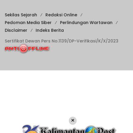
Sekilas Sejarah
Redaksi Online
Pedoman Media Siber
Perlindungan Wartawan
Disclaimer
Indeks Berita
Sertifikat Dewan Pers No.1139/DP-Verifikasi/K/X/2023
×