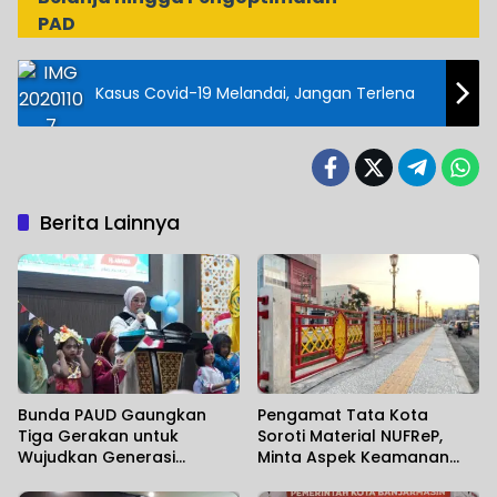
PAD
Kasus Covid-19 Melandai, Jangan Terlena
Berita Lainnya
Bunda PAUD Gaungkan
Pengamat Tata Kota
Tiga Gerakan untuk
Soroti Material NUFReP,
Wujudkan Generasi
Minta Aspek Keamanan
Berkualitas
Dievaluasi Seiring