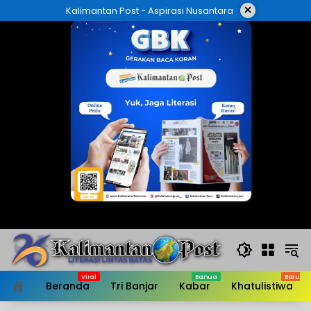
Langsung
×
Kalimantan Post - Aspirasi Nusantara
ke
konten
Beranda
Tri Banjar
Kabar
Khatulistiwa
HOME