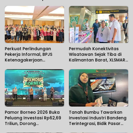
Perkuat Perlindungan
Permudah Konektivitas
Pekerja Informal, BPJS
Wisatawan Sejak Tiba di
Ketenagakerjaan
Kalimantan Barat, XLSMART
Banjarmasin Gelar
Hadirkan Layanan Aktivasi
Sosialisasi Bersama
SIM Card di Bandara
Anggota Komisi IX DPR RI
Supadio
Pamor Borneo 2026 Buka
Tanah Bumbu Tawarkan
Peluang Investasi Rp62,69
Investasi Industri Bandeng
Triliun, Dorong
Terintegrasi, Bidik Pasar
Transformasi Ekonomi
Ekspor