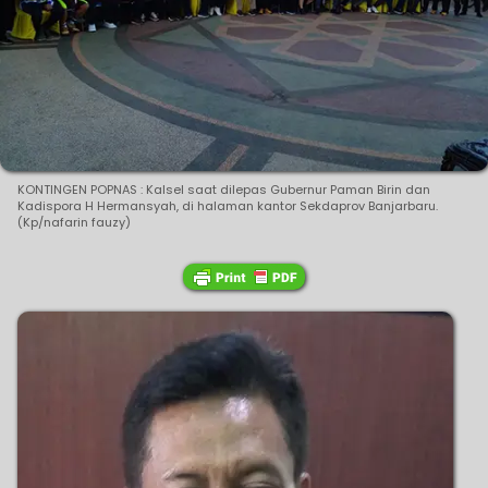
KONTINGEN POPNAS : Kalsel saat dilepas Gubernur Paman Birin dan
Kadispora H Hermansyah, di halaman kantor Sekdaprov Banjarbaru.
(Kp/nafarin fauzy)