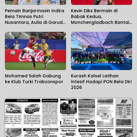
Pemain Banjarmasin Indira
Kevin Diks Bermain di
Bela Timnas Putri
Babak Kedua,
Nusantara, Aulia di Garuda
Monchengladbach Bantai
Pertiwi di Srikandi Merdeka
Rottach-Egern 15-0
Cup 2026
Mohamed Salah Gabung
Kurash Kalsel Latihan
ke Klub Turki Trabzonspor
Intesif Hadapi PON Bela Diri
2026