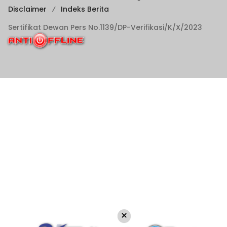
Disclaimer
Indeks Berita
Sertifikat Dewan Pers No.1139/DP-Verifikasi/K/X/2023
×